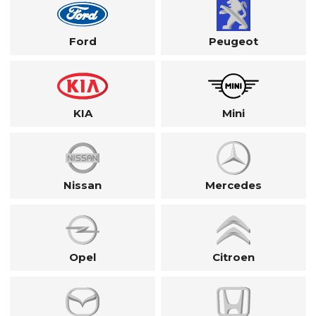
Ford
Peugeot
KIA
Mini
Nissan
Mercedes
Opel
Citroen