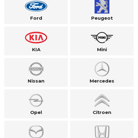
Ford
Peugeot
KIA
Mini
Nissan
Mercedes
Opel
Citroen