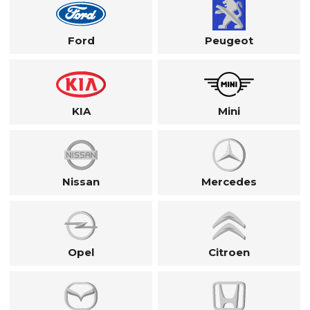
Ford
Peugeot
KIA
Mini
Nissan
Mercedes
Opel
Citroen