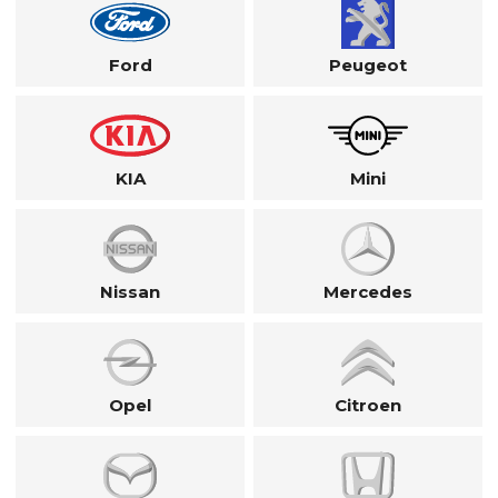
Ford
Peugeot
KIA
Mini
Nissan
Mercedes
Opel
Citroen