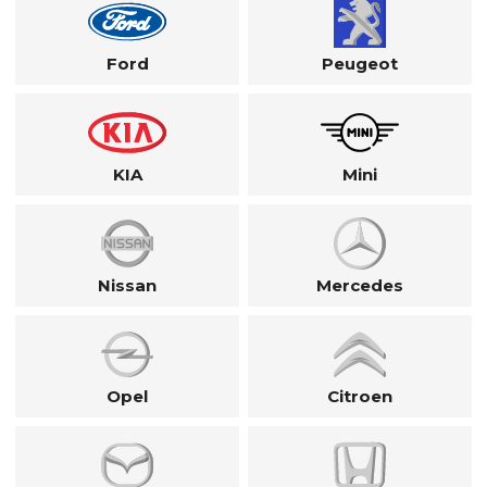
Ford
Peugeot
KIA
Mini
Nissan
Mercedes
Opel
Citroen