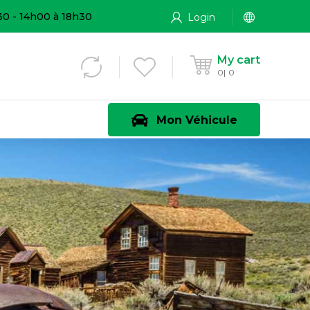
30 - 14h00 à 18h30
Login
My cart
0
0
Mon Véhicule