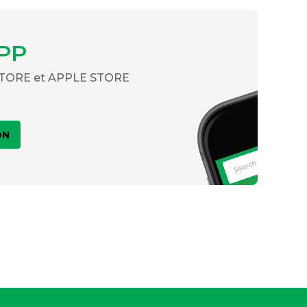
PP
 STORE et APPLE STORE
ON