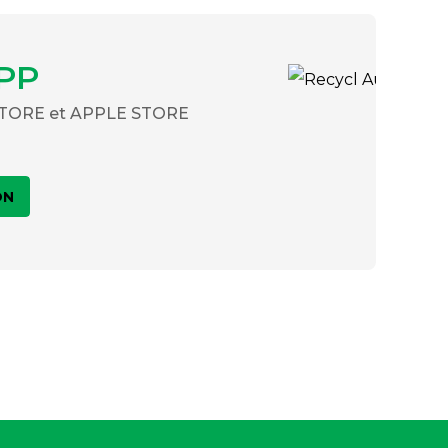
PP
 STORE et APPLE STORE
ON