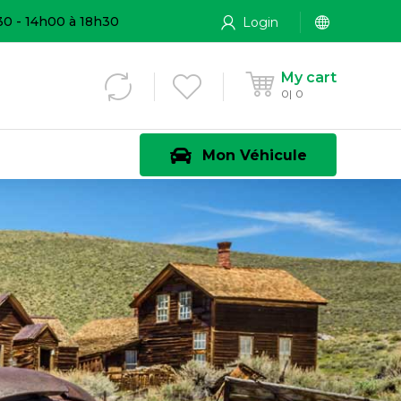
30 - 14h00 à 18h30
Login
My cart
0
0
Mon Véhicule