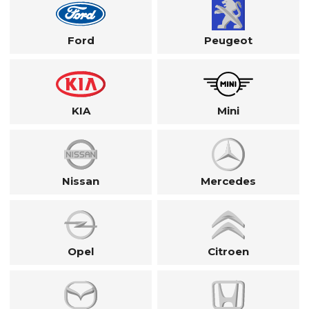
Ford
Peugeot
KIA
Mini
Nissan
Mercedes
Opel
Citroen