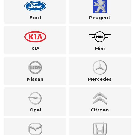
Ford
Peugeot
KIA
Mini
Nissan
Mercedes
Opel
Citroen