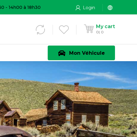
30 - 14h00 à 18h30
Login
My cart
0
0
Mon Véhicule