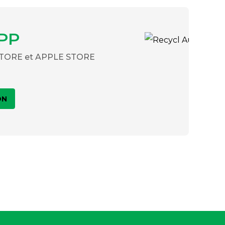
PP
 STORE et APPLE STORE
ON