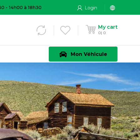
30 - 14h00 à 18h30
Login
My cart
0
0
Mon Véhicule