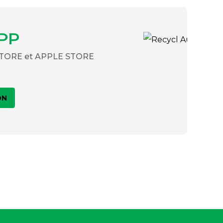
PP
 STORE et APPLE STORE
ON