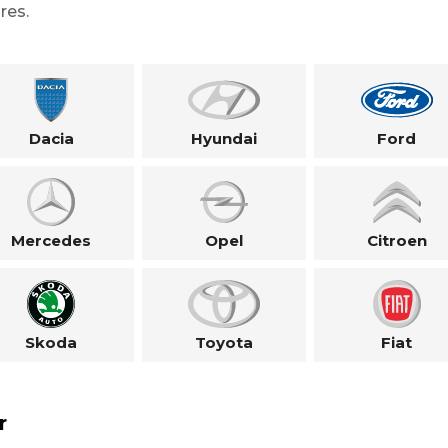
res.
Dacia
Hyundai
Ford
Mercedes
Opel
Citroen
Skoda
Toyota
Fiat
r