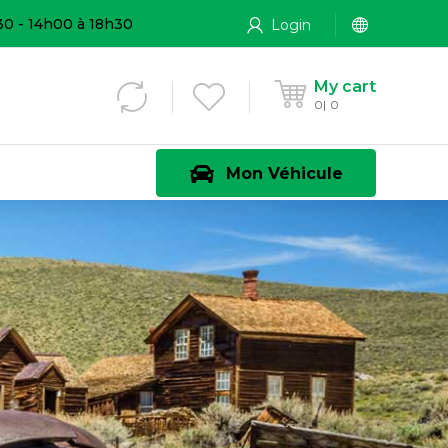
30 - 14h00 à 18h30
Login
My cart
0
0
Mon Véhicule