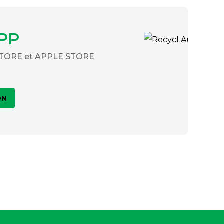
PP
 STORE et APPLE STORE
ON