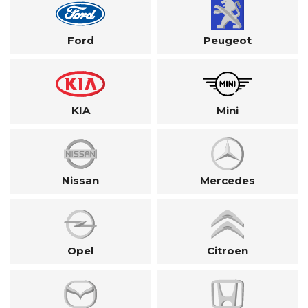
Ford
Peugeot
KIA
Mini
Nissan
Mercedes
Opel
Citroen