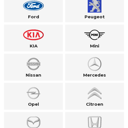
Ford
Peugeot
KIA
Mini
Nissan
Mercedes
Opel
Citroen