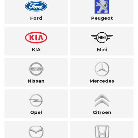
Ford
Peugeot
KIA
Mini
Nissan
Mercedes
Opel
Citroen