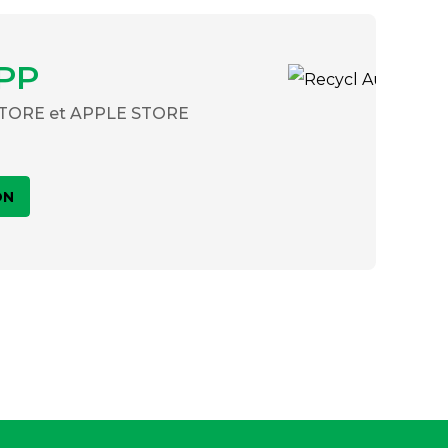
PP
 STORE et APPLE STORE
ON