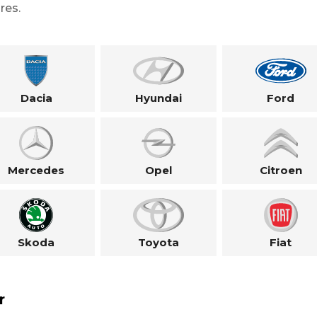
res.
Dacia
Hyundai
Ford
Mercedes
Opel
Citroen
Skoda
Toyota
Fiat
r