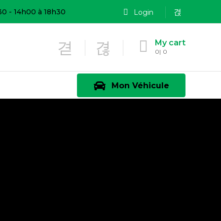
30 - 14h00 à 18h30
Login
My cart
0
0
Mon Véhicule