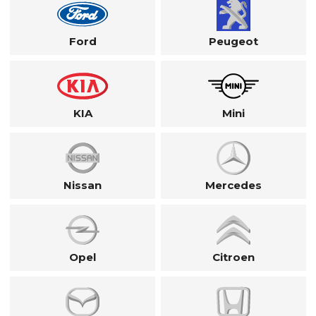
Ford
Peugeot
KIA
Mini
Nissan
Mercedes
Opel
Citroen