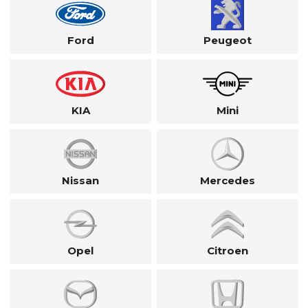
Ford
Peugeot
KIA
Mini
Nissan
Mercedes
Opel
Citroen