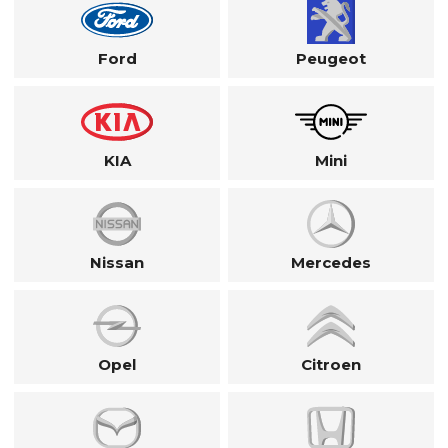
Ford
Peugeot
KIA
Mini
Nissan
Mercedes
Opel
Citroen