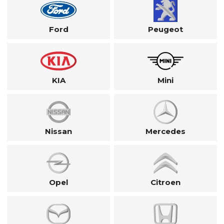
Ford
Peugeot
KIA
Mini
Nissan
Mercedes
Opel
Citroen