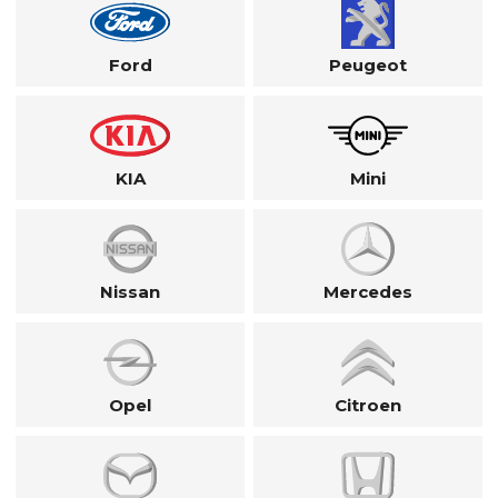
Ford
Peugeot
KIA
Mini
Nissan
Mercedes
Opel
Citroen