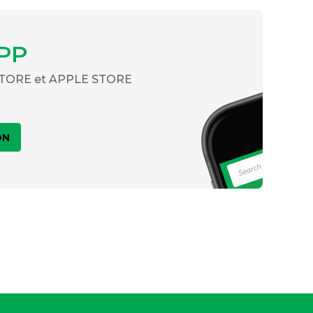
PP
 STORE et APPLE STORE
ON