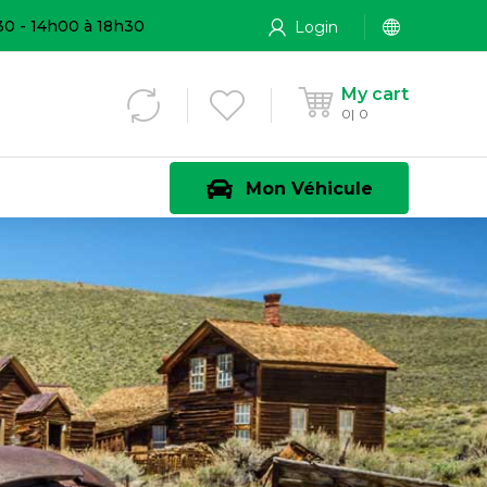
30 - 14h00 à 18h30
Login
My cart
0
0
Mon Véhicule