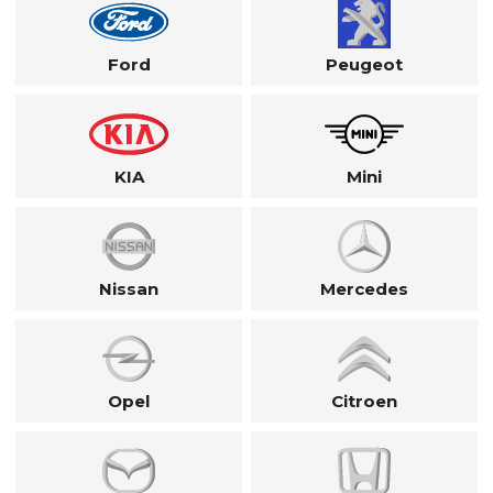
Ford
Peugeot
KIA
Mini
Nissan
Mercedes
Opel
Citroen