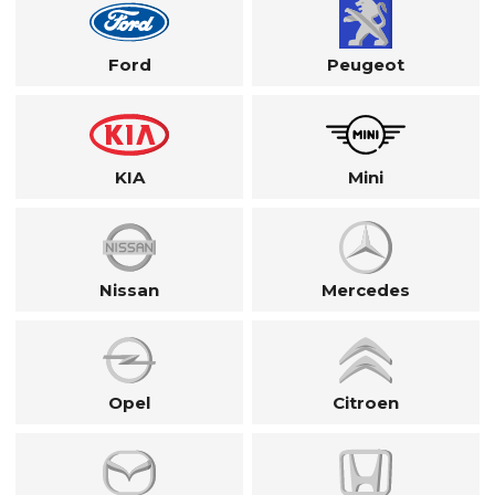
Ford
Peugeot
KIA
Mini
Nissan
Mercedes
Opel
Citroen