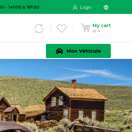
30 - 14h00 à 18h30
Login
My cart
0
0
Mon Véhicule