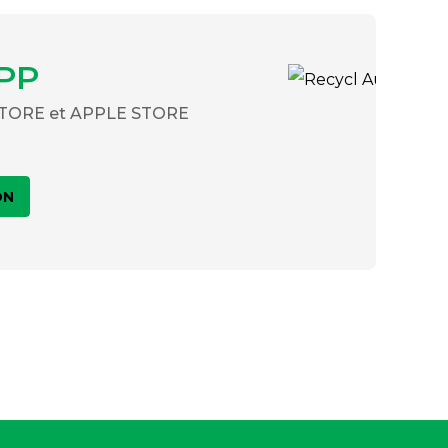
PP
 STORE et APPLE STORE
ON