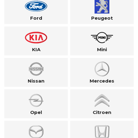
Ford
Peugeot
KIA
Mini
Nissan
Mercedes
Opel
Citroen