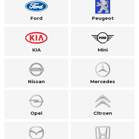
Ford
Peugeot
KIA
Mini
Nissan
Mercedes
Opel
Citroen