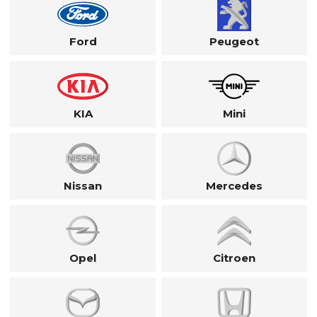
Ford
Peugeot
KIA
Mini
Nissan
Mercedes
Opel
Citroen