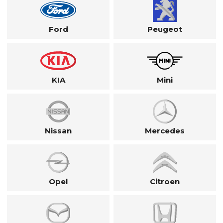
Ford
Peugeot
KIA
Mini
Nissan
Mercedes
Opel
Citroen