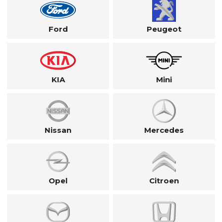
Ford
Peugeot
KIA
Mini
Nissan
Mercedes
Opel
Citroen