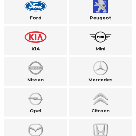
Ford
Peugeot
KIA
Mini
Nissan
Mercedes
Opel
Citroen