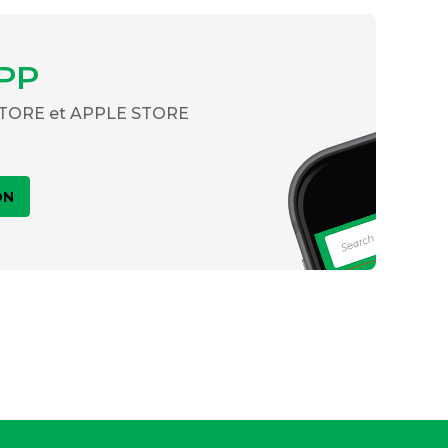
PP
 STORE et APPLE STORE
ON