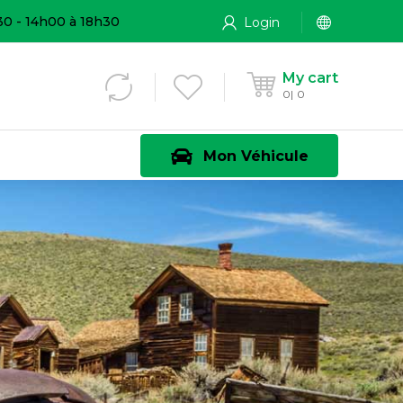
30 - 14h00 à 18h30
Login
My cart
0
0
Mon Véhicule