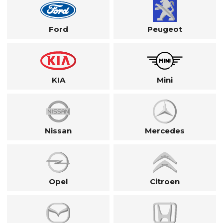
Ford
Peugeot
KIA
Mini
Nissan
Mercedes
Opel
Citroen