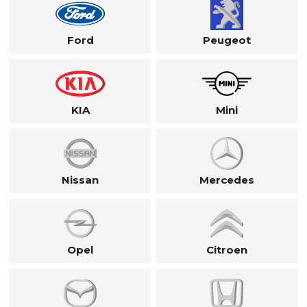
Ford
Peugeot
KIA
Mini
Nissan
Mercedes
Opel
Citroen