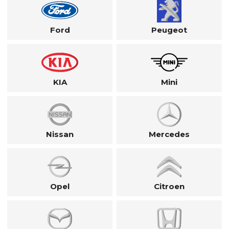
Ford
Peugeot
KIA
Mini
Nissan
Mercedes
Opel
Citroen