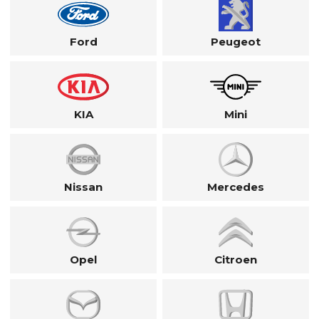
Ford
Peugeot
KIA
Mini
Nissan
Mercedes
Opel
Citroen