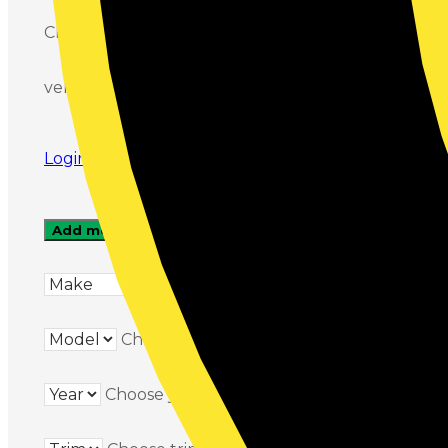
Click to find parts for the selected
vehicle:
Login to save vehicles to dashboard
Add more vehicles
Choose make
Choose model
Choose year