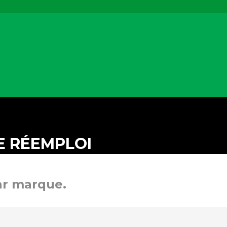
U
DE RÉEMPLOI
ar marque.