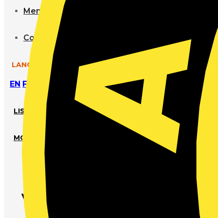
Mentions légales RGPD
Contactez nous
LANGUAGE
EN
FR
LISTE SOUHAIT
MON VEHICULE
Vehicles