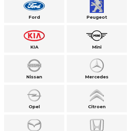
Ford
Peugeot
KIA
Mini
Nissan
Mercedes
Opel
Citroen