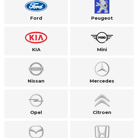
Ford
Peugeot
KIA
Mini
Nissan
Mercedes
Opel
Citroen