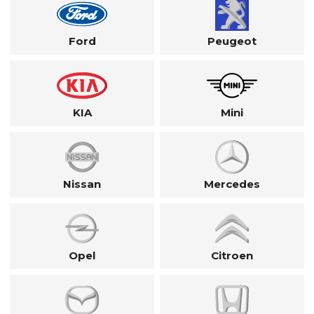
Ford
Peugeot
KIA
Mini
Nissan
Mercedes
Opel
Citroen