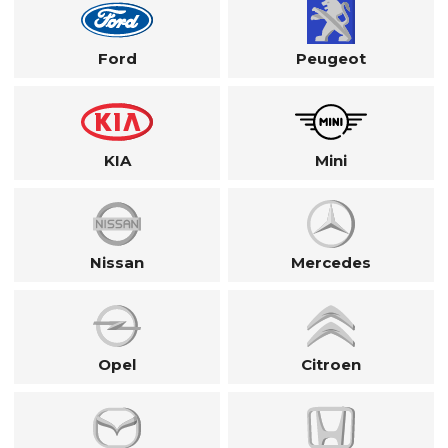
Ford
Peugeot
KIA
Mini
Nissan
Mercedes
Opel
Citroen