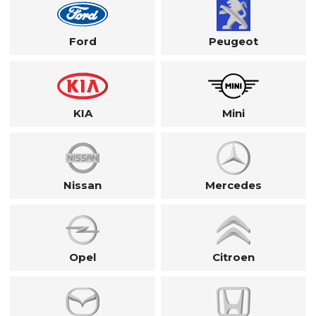
Ford
Peugeot
KIA
Mini
Nissan
Mercedes
Opel
Citroen