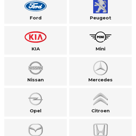
Ford
Peugeot
KIA
Mini
Nissan
Mercedes
Opel
Citroen