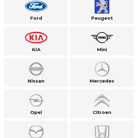
Ford
Peugeot
KIA
Mini
Nissan
Mercedes
Opel
Citroen