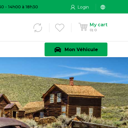
30 - 14h00 à 18h30
Login
My cart
0
0
Mon Véhicule