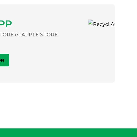
PP
 STORE et APPLE STORE
ON