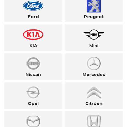
Ford
Peugeot
KIA
Mini
Nissan
Mercedes
Opel
Citroen