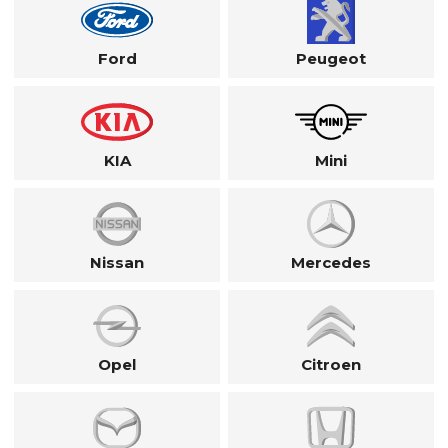
Ford
Peugeot
KIA
Mini
Nissan
Mercedes
Opel
Citroen