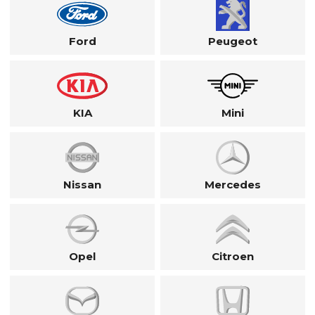
Ford
Peugeot
KIA
Mini
Nissan
Mercedes
Opel
Citroen