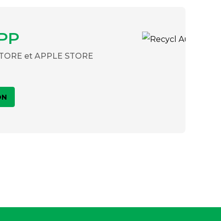
PP
 STORE et APPLE STORE
ON