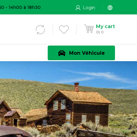
30 - 14h00 à 18h30
Login
My cart
0
0
Mon Véhicule