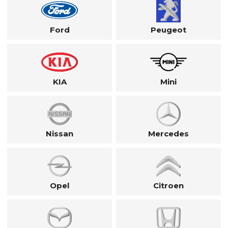
Ford
Peugeot
KIA
Mini
Nissan
Mercedes
Opel
Citroen